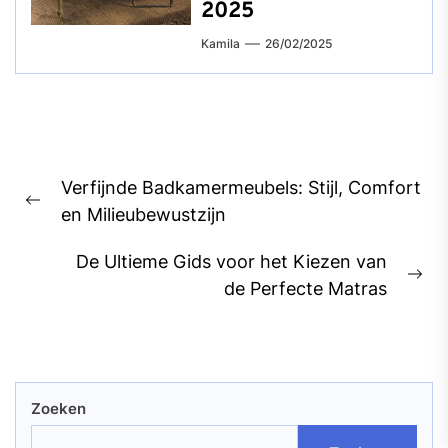
2025
Kamila
26/02/2025
Bericht
Verfijnde Badkamermeubels: Stijl, Comfort
navigatie
Previous
en Milieubewustzijn
post:
De Ultieme Gids voor het Kiezen van
Ne
de Perfecte Matras
pos
Zoeken