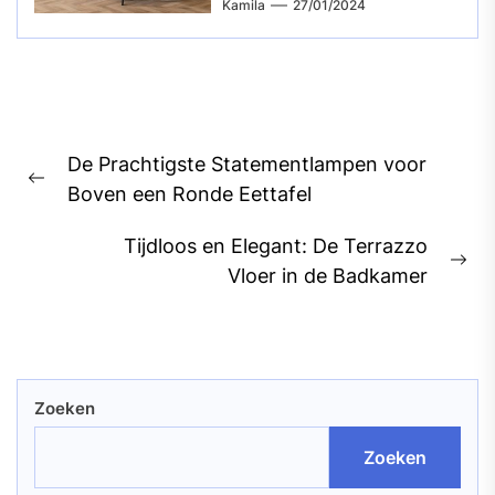
Kamila
27/01/2024
Bericht
De Prachtigste Statementlampen voor
navigatie
Previous
Boven een Ronde Eettafel
post:
Tijdloos en Elegant: De Terrazzo
Ne
Vloer in de Badkamer
pos
Zoeken
Zoeken