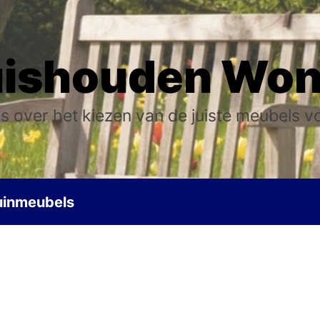
ishouden Wo
s over het kiezen van de juiste meubels v
uinmeubels