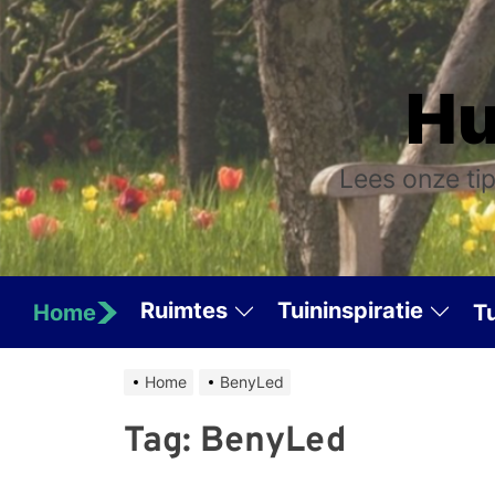
Skip
to
the
Hu
content
Lees onze tip
Ruimtes
Tuininspiratie
Home
T
Home
BenyLed
Tag:
BenyLed