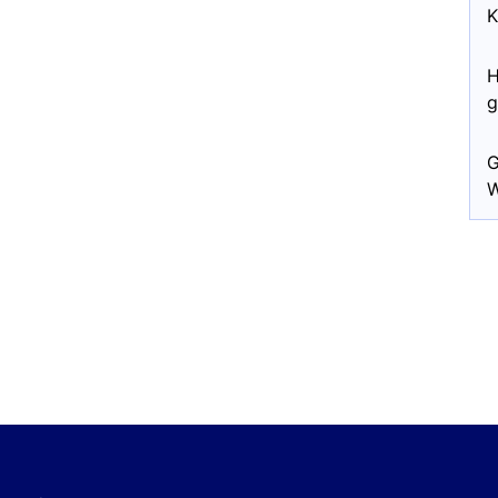
K
H
g
G
W