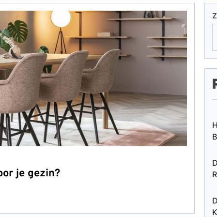
Z
H
B
D
oor je gezin?
R
D
K