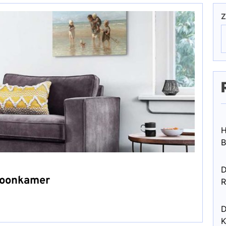
Z
H
B
D
Woonkamer
R
D
K