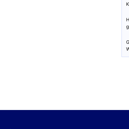
K
H
g
G
W