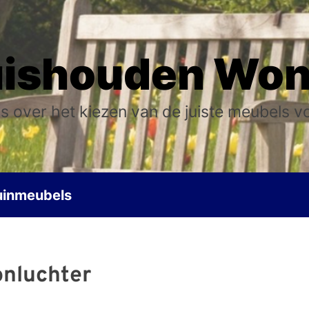
ishouden Wo
s over het kiezen van de juiste meubels v
uinmeubels
onluchter