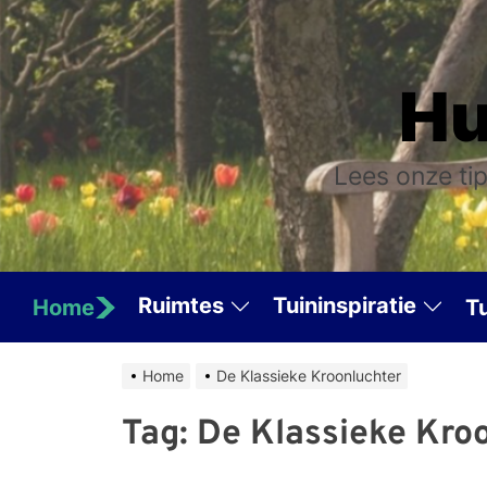
Skip
to
the
Hu
content
Lees onze tip
Ruimtes
Tuininspiratie
Home
T
Home
De Klassieke Kroonluchter
Tag:
De Klassieke Kro