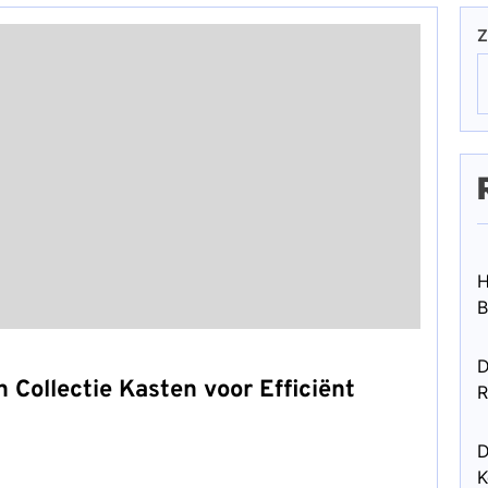
Z
H
B
D
 Collectie Kasten voor Efficiënt
R
D
K