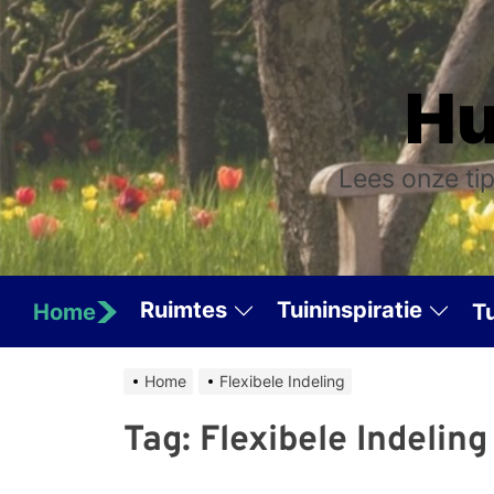
Skip
to
the
Hu
content
Lees onze tip
Ruimtes
Tuininspiratie
Home
T
Home
Flexibele Indeling
Tag:
Flexibele Indeling