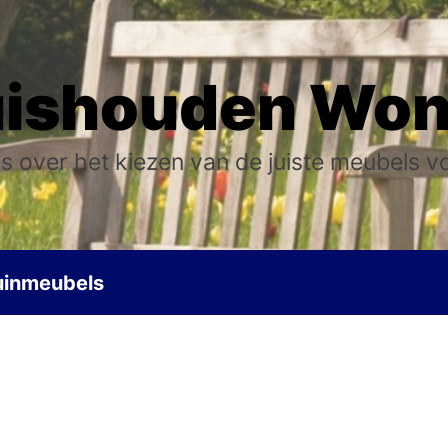
ishouden Wo
s over het kiezen van de juiste meubels v
uinmeubels