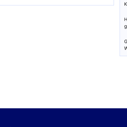
K
H
g
G
W