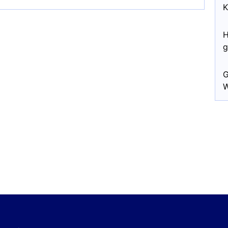
K
H
g
G
W