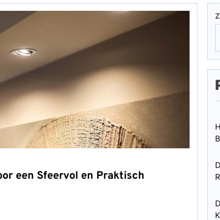
Z
H
B
D
oor een Sfeervol en Praktisch
R
D
K