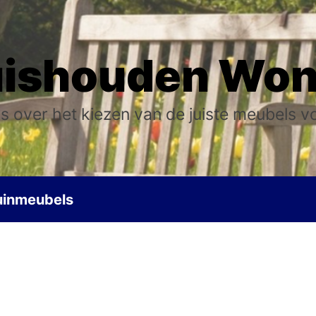
ishouden Wo
s over het kiezen van de juiste meubels v
uinmeubels