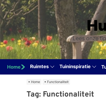
Skip
to
the
Hu
content
Lees onze tip
Ruimtes
Tuininspiratie
Home
T
Home
Functionaliteit
Tag:
Functionaliteit