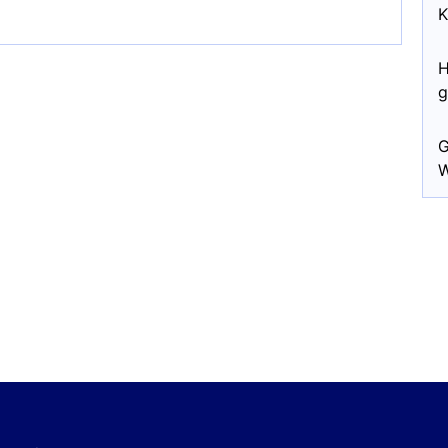
K
H
g
G
W