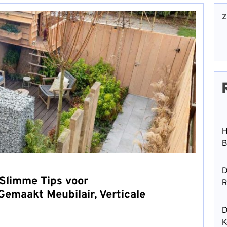
Z
H
B
D
 Slimme Tips voor
R
Gemaakt Meubilair, Verticale
D
K