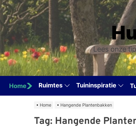
Skip
to
the
Hu
content
Lees onze tip
Ruimtes
Tuininspiratie
Home
T
Home
Hangende Plantenbakken
Tag:
Hangende Plante