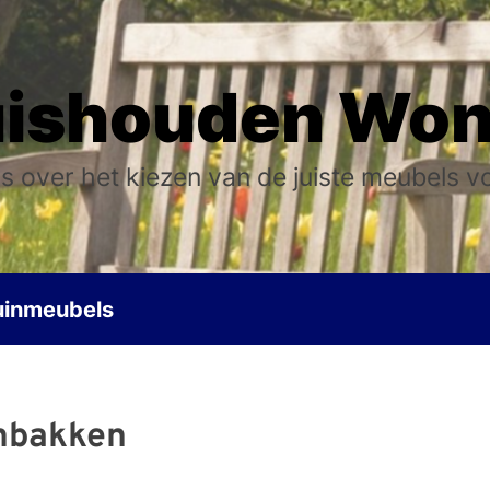
ishouden Wo
s over het kiezen van de juiste meubels v
uinmeubels
nbakken