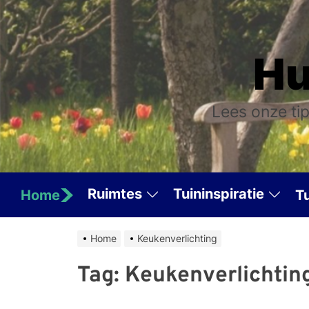
Skip
to
the
Hu
content
Lees onze tip
Ruimtes
Tuininspiratie
Home
T
Home
Keukenverlichting
Tag:
Keukenverlichtin