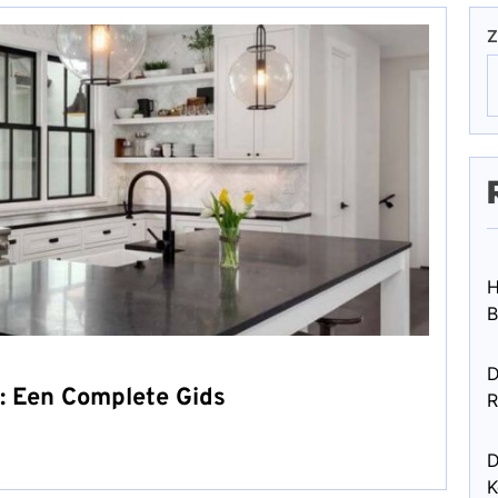
Z
H
B
D
: Een Complete Gids
R
D
K