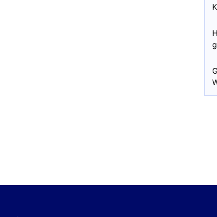
K
H
g
G
W