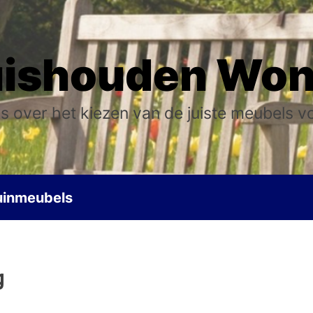
ishouden Wo
s over het kiezen van de juiste meubels v
uinmeubels
g