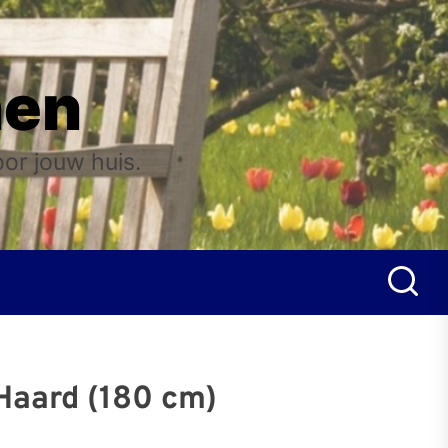
nen
oor jouw huis.
Haard (180 cm)