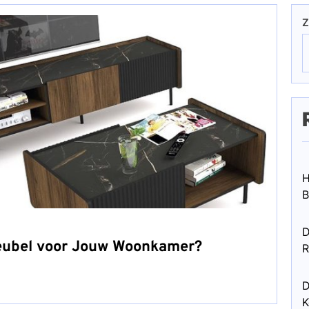
Z
H
B
D
Meubel voor Jouw Woonkamer?
R
D
K