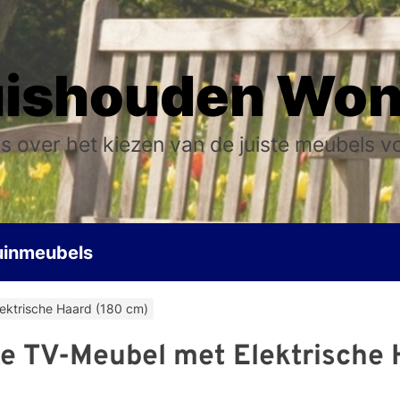
ishouden Wo
s over het kiezen van de juiste meubels v
uinmeubels
ektrische Haard (180 cm)
xe TV-Meubel met Elektrische 