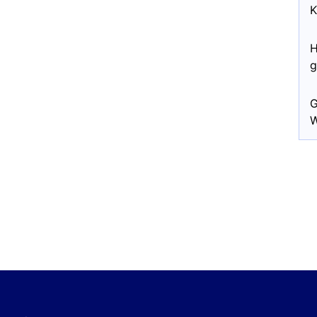
K
H
g
G
W