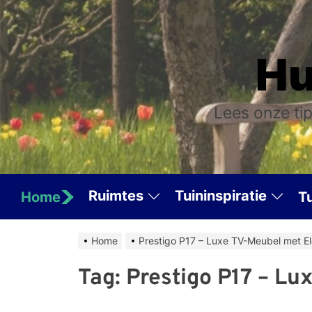
Skip
to
the
Hu
content
Lees onze tip
Ruimtes
Tuininspiratie
Home
T
Home
Prestigo P17 – Luxe TV-Meubel met El
Tag:
Prestigo P17 – Lu