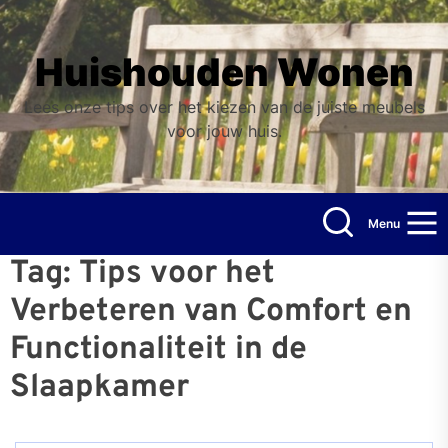
Skip
to
the
Huishouden Wonen
content
Lees onze tips over het kiezen van de juiste meubels
voor jouw huis.
Menu
Tag:
Tips voor het
Verbeteren van Comfort en
Functionaliteit in de
Slaapkamer