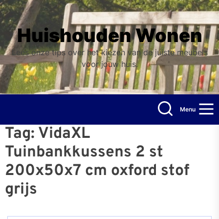
Skip
to
the
Huishouden Wonen
content
Lees onze tips over het kiezen van de juiste meubels
voor jouw huis.
Menu
Tag:
VidaXL
Tuinbankkussens 2 st
200x50x7 cm oxford stof
grijs