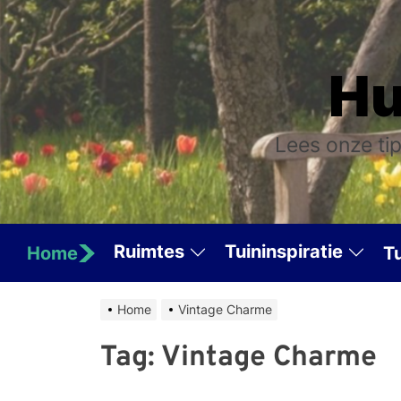
Skip
to
the
Hu
content
Lees onze tip
Ruimtes
Tuininspiratie
Home
T
Home
Vintage Charme
Tag:
Vintage Charme