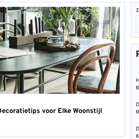
Z
H
B
D
Decoratietips voor Elke Woonstijl
R
D
K