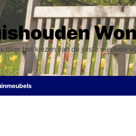
ishouden Wo
s over het kiezen van de juiste meubels v
uinmeubels