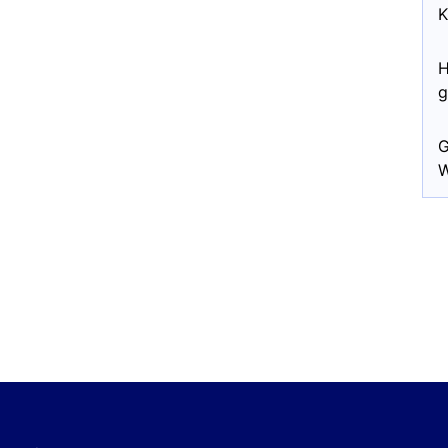
K
H
g
G
W