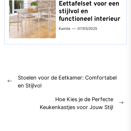
Eettafelset voor een
stijlvol en
functioneel interieur
Kamila
07/05/2025
Bericht
Stoelen voor de Eetkamer: Comfortabel
navigatie
Previous
en Stijlvol
post:
Hoe Kies je de Perfecte
Ne
Keukenkastjes voor Jouw Stijl
pos