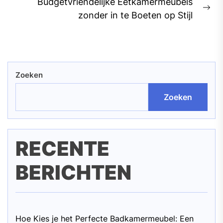
Budgetvriendelijke Eetkamermeubels
Ne
zonder in te Boeten op Stijl
pos
Zoeken
Zoeken
RECENTE
BERICHTEN
Hoe Kies je het Perfecte Badkamermeubel: Een