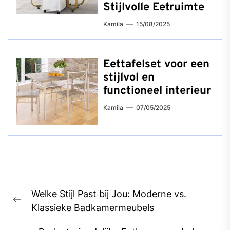
Stijlvolle Eetruimte
Kamila
15/08/2025
Eettafelset voor een
stijlvol en
functioneel interieur
Kamila
07/05/2025
Bericht
Welke Stijl Past bij Jou: Moderne vs.
navigatie
Previous
Klassieke Badkamermeubels
post: