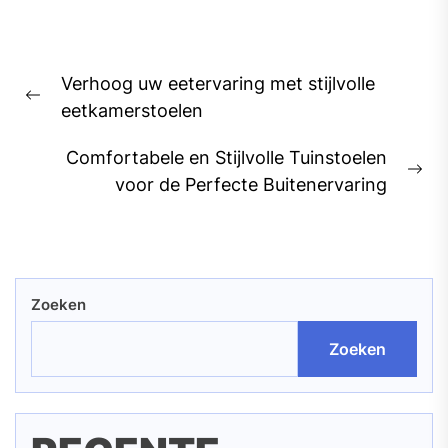
Bericht
Verhoog uw eetervaring met stijlvolle
navigatie
Previous
eetkamerstoelen
post:
Comfortabele en Stijlvolle Tuinstoelen
Ne
voor de Perfecte Buitenervaring
pos
Zoeken
Zoeken