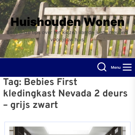
Skip
to
the
Huishouden Wonen
content
Lees onze tips over het kiezen van de juiste meubels
voor jouw huis.
Menu
Tag:
Bebies First
kledingkast Nevada 2 deurs
– grijs zwart