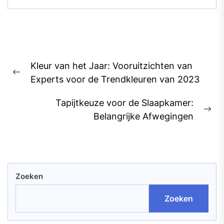
Bericht
Kleur van het Jaar: Vooruitzichten van
navigatie
Previous
Experts voor de Trendkleuren van 2023
post:
Tapijtkeuze voor de Slaapkamer:
Ne
Belangrijke Afwegingen
pos
Zoeken
Zoeken