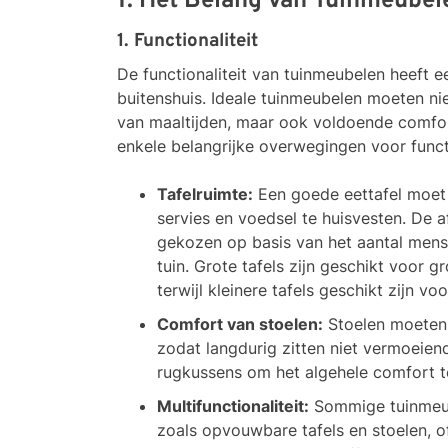
1. Het Belang van Tuinmeubel
1. Functionaliteit
De functionaliteit van tuinmeubelen heeft e
buitenshuis. Ideale tuinmeubelen moeten ni
van maaltijden, maar ook voldoende comfor
enkele belangrijke overwegingen voor functi
Tafelruimte:
Een goede eettafel moet 
servies en voedsel te huisvesten. De
gekozen op basis van het aantal mense
tuin. Grote tafels zijn geschikt voor 
terwijl kleinere tafels geschikt zijn v
Comfort van stoelen:
Stoelen moeten 
zodat langdurig zitten niet vermoeiend
rugkussens om het algehele comfort t
Multifunctionaliteit:
Sommige tuinmeub
zoals opvouwbare tafels en stoelen,