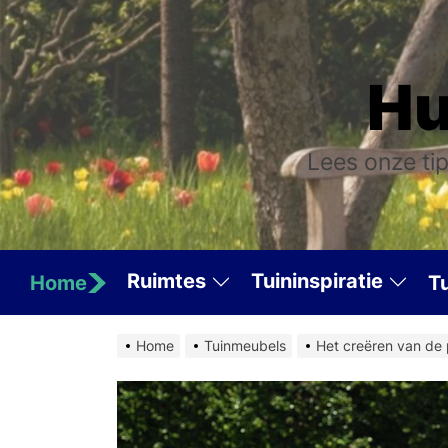
Skip
to
the
Hu
content
Lees onze tip
Ruimtes
Tuininspiratie
Home
T
Home
Tuinmeubels
Het creëren van de 