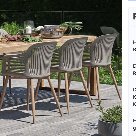
H
B
D
R
D
K
K
H
g