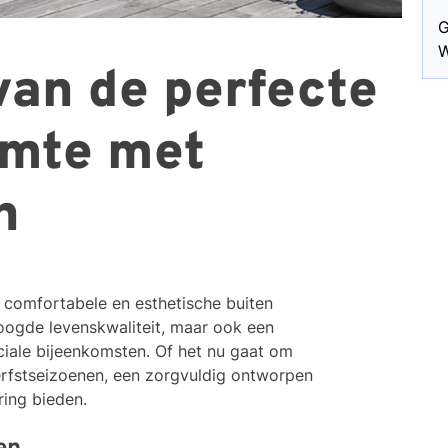
G
W
van de perfecte
imte met
n
 comfortabele en esthetische buiten
oogde levenskwaliteit, maar ook een
ciale bijeenkomsten. Of het nu gaat om
rfstseizoenen, een zorgvuldig ontworpen
ring bieden.