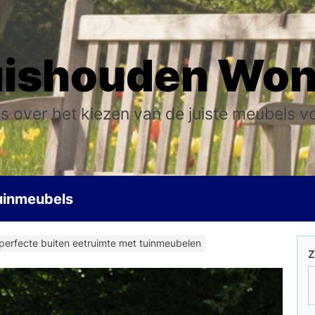
ishouden Wo
s over het kiezen van de juiste meubels v
uinmeubels
perfecte buiten eetruimte met tuinmeubelen
Z