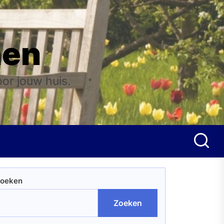
nen
oor jouw huis.
oeken
Zoeken