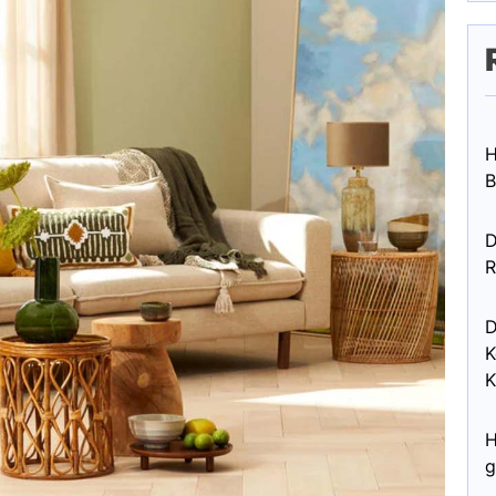
H
B
D
R
D
K
K
H
g