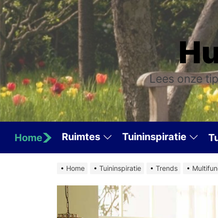
Skip
to
the
Hu
content
Lees onze tip
Ruimtes
Tuininspiratie
Home
T
Home
Tuininspiratie
Trends
Multifu