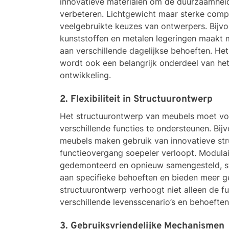
innovatieve materialen om de duurzaamhei
verbeteren. Lichtgewicht maar sterke compo
veelgebruikte keuzes van ontwerpers. Bijvo
kunststoffen en metalen legeringen maakt m
aan verschillende dagelijkse behoeften. Het
wordt ook een belangrijk onderdeel van he
ontwikkeling.
2. Flexibiliteit in Structuurontwerp
Het structuurontwerp van meubels moet vol
verschillende functies te ondersteunen. Bij
meubels maken gebruik van innovatieve st
functieovergang soepeler verloopt. Modula
gedemonteerd en opnieuw samengesteld, st
aan specifieke behoeften en bieden meer geb
structuurontwerp verhoogt niet alleen de fu
verschillende levensscenario’s en behoeften
3. Gebruiksvriendelijke Mechanismen