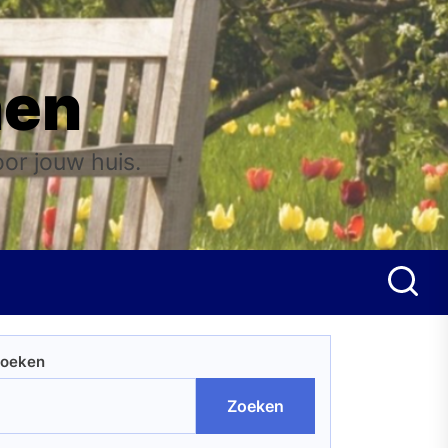
nen
oor jouw huis.
oeken
Zoeken