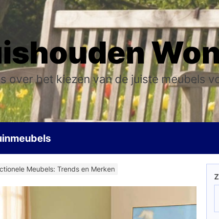
ishouden Wo
s over het kiezen van de juiste meubels v
uinmeubels
nctionele Meubels: Trends en Merken
Z