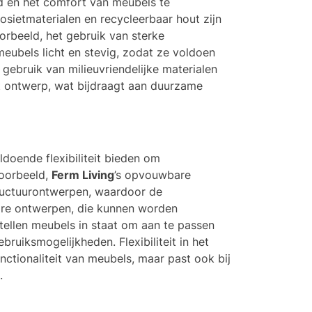
d en het comfort van meubels te
sietmaterialen en recycleerbaar hout zijn
orbeeld, het gebruik van sterke
eubels licht en stevig, zodat ze voldoen
 gebruik van milieuvriendelijke materialen
t ontwerp, wat bijdraagt aan duurzame
doende flexibiliteit bieden om
voorbeeld,
Ferm Living
’s opvouwbare
ructuurontwerpen, waardoor de
ire ontwerpen, die kunnen worden
ellen meubels in staat om aan te passen
ruiksmogelijkheden. Flexibiliteit in het
nctionaliteit van meubels, maar past ook bij
.